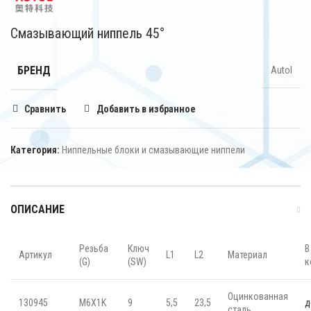
Смазывающий ниппель 45°
БРЕНД
Autol
Сравнить
Добавить в избранное
Категория:
Ниппельные блоки и смазывающие ниппели
ОПИСАНИЕ
Резьба
Ключ
В
Артикул
L1
L2
Материал
(G)
(SW)
к
Оцинкованная
130945
M6X1K
9
5,5
23,5
д
сталь