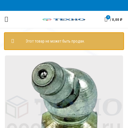
0
/
0,00
₽
Этот товар не может быть продан.