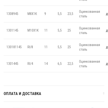
Оцинкованная
1308945
M8X1K
9
5,5
23,5
д
сталь
Оцинкованная
1301145
M10X1K
11
5,5
25
д
сталь
Оцинкованная
130181145
Rl/8
11
5,5
25
д
сталь
Оцинкованная
1301445
Rl/4
14
6,5
22,5
д
сталь
ОПЛАТА И ДОСТАВКА