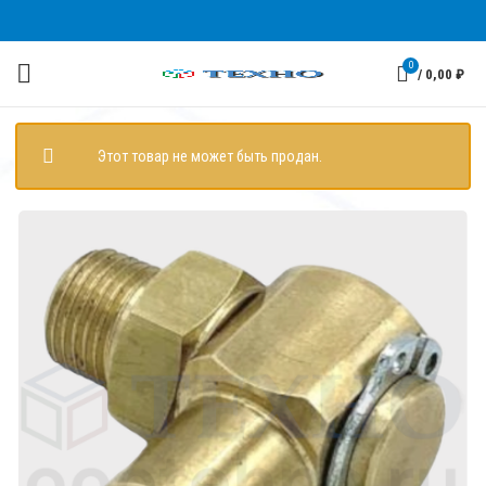
0
/
0,00
₽
Этот товар не может быть продан.